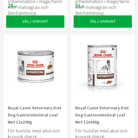
inflammation i mage/tarm
inflammation i mage/tarm
28
51
eller matvägran och
eller matvägran och
KR
KR
återhämtning
återhämtning
VÄLJ VARIANT
VÄLJ VARIANT
Royal Canin Veterinary Diet
Royal Canin Veterinary Diet
Dog Gastrointestinal Loaf
Dog Gastrointestinal Loaf
Wet 12x200g
Wet 12x400g
För hundar med akut och
För hundar med akut och
kronisk diarré,
kronisk diarré,