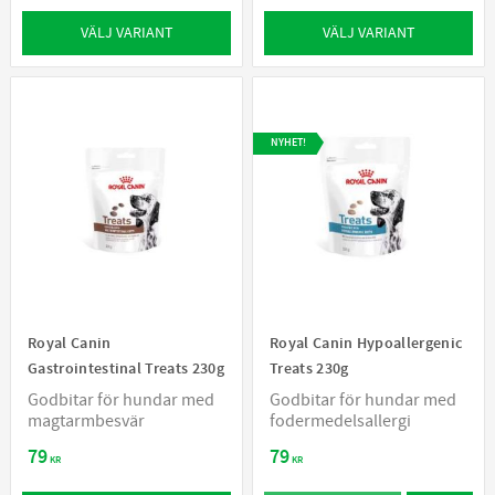
VÄLJ VARIANT
VÄLJ VARIANT
NYHET!
Royal Canin
Royal Canin Hypoallergenic
Gastrointestinal Treats 230g
Treats 230g
Godbitar för hundar med
Godbitar för hundar med
magtarmbesvär
fodermedelsallergi
79
79
KR
KR