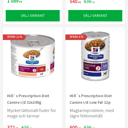
1 089
540
636
KR
KR
KR
VÄLJ VARIANT
VÄLJ VARIANT
SPARA
11
%
SPARA
6
%
Hill´s Prescription Diet
Hill´s Prescription Diet
Canine i/d 12x200g
Canine i/d Low Fat 12p
Mycket lättsmält foder för
Magtarmproblem, med
mage och tarmar
lägre fettinnehåll
372
420
600
636