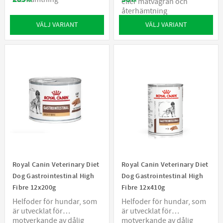
eller matvägran och
KR
KR
återhämtning
VÄLJ VARIANT
VÄLJ VARIANT
Royal Canin Veterinary Diet
Royal Canin Veterinary Diet
Dog Gastrointestinal High
Dog Gastrointestinal High
Fibre 12x200g
Fibre 12x410g
Helfoder för hundar, som
Helfoder för hundar, som
är utvecklat för
är utvecklat för
motverkande av dålig
motverkande av dålig