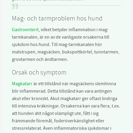
Mag- och tarmproblem hos hund
Gastroenterit
, vilket betyder inflammation i mag-
tarmkanalen, är en av de vanligaste orsakerna till
sjukdom hos hund. Till mag-tarmkanalen hör
matstrupen, magsäcken, bukspottkörtel, tunntarmen,
grovtarmen och ändtarmen.
Orsak och symptom
Magkatarr
är ett tillstånd när magsäckens slemhinna
blir inflammerad. Detta tillstånd kan vara antingen
akut eller kroniskt. Akut magkatarr ger oftast lindriga
till intensiva kräkningar. Orsakerna kan vara flera, t.ex.
att hunden ätit något olämpligt ute, fått i sig
främmande föremål, foderöverkänslighet eller
stressrelaterat. Även inflammatoriska sjukdomar i