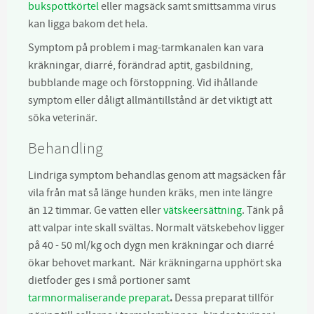
bukspottkörtel
eller magsäck samt smittsamma virus
kan ligga bakom det hela.
Symptom på problem i mag-tarmkanalen kan vara
kräkningar, diarré, förändrad aptit, gasbildning,
bubblande mage och förstoppning. Vid ihållande
symptom eller dåligt allmäntillstånd är det viktigt att
söka veterinär.
Behandling
Lindriga symptom behandlas genom att magsäcken får
vila från mat så länge hunden kräks, men inte längre
än 12 timmar. Ge vatten eller
vätskeersättning
. Tänk på
att valpar inte skall svältas. Normalt vätskebehov ligger
på 40 - 50 ml/kg och dygn men kräkningar och diarré
ökar behovet markant. När kräkningarna upphört ska
dietfoder ges i små portioner samt
tarmnormaliserande preparat
.
Dessa preparat tillför