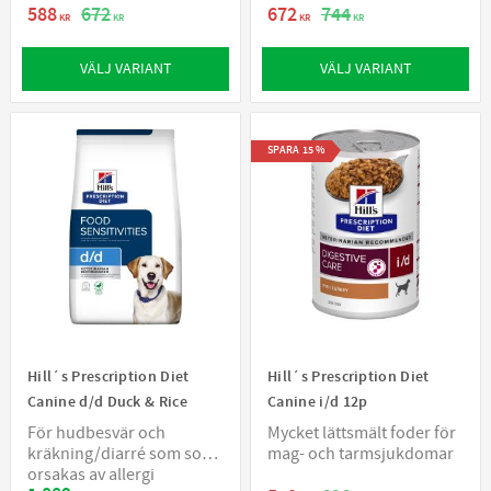
588
672
672
744
KR
KR
KR
KR
VÄLJ VARIANT
VÄLJ VARIANT
SPARA
15
%
Hill´s Prescription Diet
Hill´s Prescription Diet
Canine d/d Duck & Rice
Canine i/d 12p
För hudbesvär och
Mycket lättsmält foder för
kräkning/diarré som som
mag- och tarmsjukdomar
orsakas av allergi