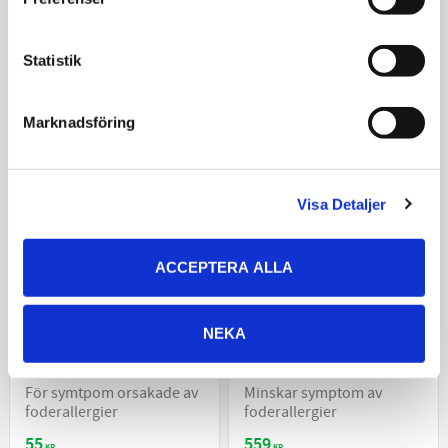
289
209
KR
KR
VÄLJ VARIANT
VÄLJ VARIANT
Statistik
Marknadsföring
ÅTER I LAGER
Visa Detaljer
ACCEPTERA ALLA
NEKA
Hill’s Prescription Diet
Hill’s Prescription Diet
Canine Z/D
Canine Z/D
För symtpom orsakade av
Minskar symptom av
foderallergier
foderallergier
55
559
KR
KR