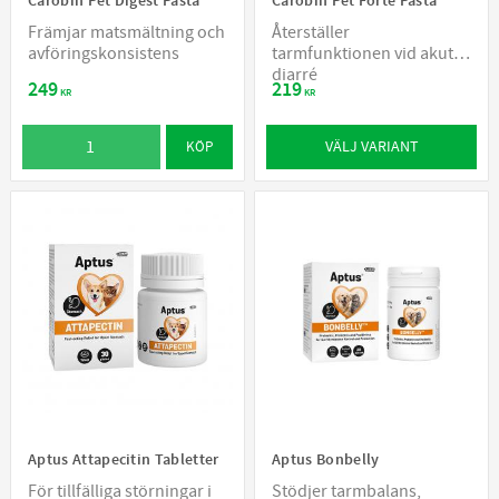
Carobin Pet Digest Pasta
Carobin Pet Forte Pasta
Främjar matsmältning och
Återställer
avföringskonsistens
tarmfunktionen vid akut
diarré
249
219
KR
KR
VÄLJ VARIANT
KÖP
Aptus Attapecitin Tabletter
Aptus Bonbelly
För tillfälliga störningar i
Stödjer tarmbalans,