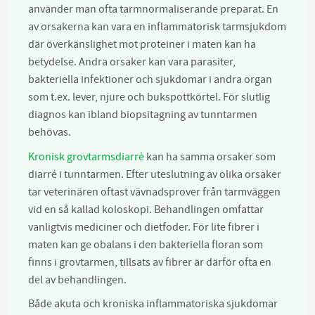
använder man ofta tarmnormaliserande preparat. En
av orsakerna kan vara en inflammatorisk tarmsjukdom
där överkänslighet mot proteiner i maten kan ha
betydelse. Andra orsaker kan vara parasiter,
bakteriella infektioner och sjukdomar i andra organ
som t.ex. lever, njure och bukspottkörtel. För slutlig
diagnos kan ibland biopsitagning av tunntarmen
behövas.
Kronisk grovtarmsdiarrè
kan ha samma orsaker som
diarré i tunntarmen. Efter uteslutning av olika orsaker
tar veterinären oftast vävnadsprover från tarmväggen
vid en så kallad koloskopi. Behandlingen omfattar
vanligtvis mediciner och dietfoder. För lite fibrer i
maten kan ge obalans i den bakteriella floran som
finns i grovtarmen, tillsats av fibrer är därför ofta en
del av behandlingen.
Både akuta och kroniska inflammatoriska sjukdomar