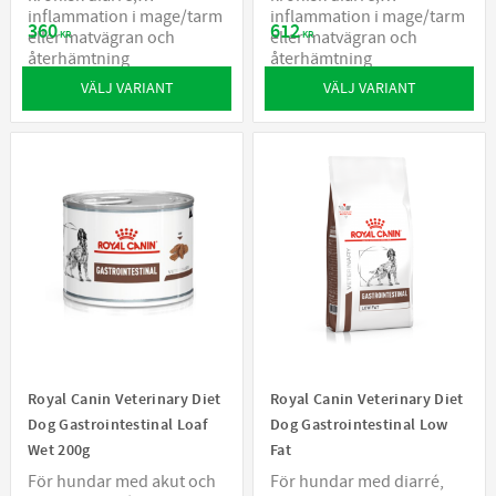
inflammation i mage/tarm
inflammation i mage/tarm
360
612
eller matvägran och
eller matvägran och
KR
KR
återhämtning
återhämtning
VÄLJ VARIANT
VÄLJ VARIANT
Royal Canin Veterinary Diet
Royal Canin Veterinary Diet
Dog Gastrointestinal Loaf
Dog Gastrointestinal Low
Wet 200g
Fat
För hundar med akut och
För hundar med diarré,