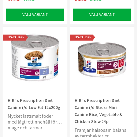
KR
KR
KR
KR
VÄLJ VARIANT
VÄLJ VARIANT
SPARA
19
%
SPARA
13
%
Hill´s Prescription Diet
Hill´s Prescription Diet
Canine i/d Low Fat 12x200g
Canine i/d Stress Mini
Canine Rice, Vegetable &
Mycket lättsmält foder
Chicken Stew 24p
med lågt fettinnehåll för
mage och tarmar
Främjar hälsosam balans
av tarmbakterier