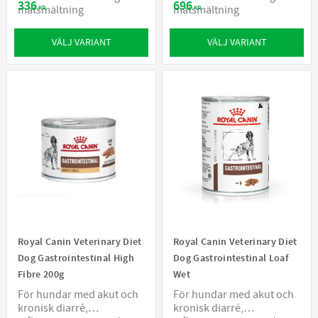
336
696
matsmältning
matsmältning
KR
KR
VÄLJ VARIANT
VÄLJ VARIANT
Royal Canin Veterinary Diet
Royal Canin Veterinary Diet
Dog Gastrointestinal High
Dog Gastrointestinal Loaf
Fibre 200g
Wet
För hundar med akut och
För hundar med akut och
kronisk diarré,
kronisk diarré,