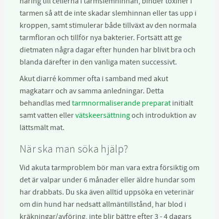
näring till cellerna i tarmslemhinnan, binder toxiner i
tarmen så att de inte skadar slemhinnan eller tas upp i
kroppen, samt stimulerar både tillväxt av den normala
tarmfloran och tillför nya bakterier. Fortsätt att ge
dietmaten några dagar efter hunden har blivit bra och
blanda därefter in den vanliga maten successivt.
Akut diarré kommer ofta i samband med akut
magkatarr och av samma anledningar. Detta
behandlas med
tarmnormaliserande preparat
initialt
samt vatten eller
vätskeersättning
och introduktion av
lättsmält mat.
När ska man söka hjälp?
Vid akuta tarmproblem bör man vara extra försiktig om
det är valpar under 6 månader eller äldre hundar som
har drabbats. Du ska även alltid uppsöka en veterinär
om din hund har nedsatt allmäntillstånd, har blod i
kräkningar/avföring, inte blir bättre efter 3 - 4 dagars