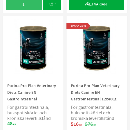
VÄLJ VARIANT
KÖP
SPARA
10
%
Purina Pro Plan Veterinary
Purina Pro Plan Veterinary
Diets Canine EN
Diets Canine EN
Gastrointestinal
Gastrointestinal 12x400g
För gastrointestinala,
För gastrointestinala,
bukspottskörtel och
bukspottskörtel och
kroniska levertillstånd
kroniska levertillstånd
48
516
576
KR
KR
KR