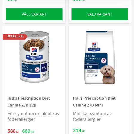
VÄLJ VARIANT
VÄLJ VARIANT
SPARA
11
%
Hill’s Prescription Diet
Hill’s Prescription Diet
Canine Z/D 12p
Canine Z/D Mini
För symptom orsakade av
Minskar symtom av
foderallergier
foderallergier
219
588
660
KR
KR
KR