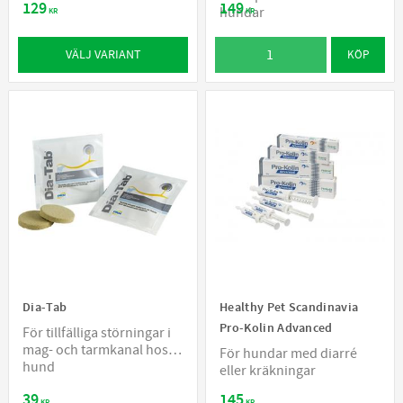
129
149
hundar
KR
KR
VÄLJ VARIANT
KÖP
Dia-Tab
Healthy Pet Scandinavia
Pro-Kolin Advanced
För tillfälliga störningar i
mag- och tarmkanal hos
För hundar med diarré
hund
eller kräkningar
39
145
KR
KR