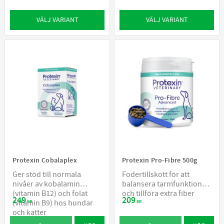
VÄLJ VARIANT
VÄLJ VARIANT
Protexin Cobalaplex
Protexin Pro-Fibre 500g
Ger stöd till normala
Fodertillskott för att
nivåer av kobalamin
balansera tarmfunktionen
(vitamin B12) och folat
och tillföra extra fiber
249
209
(vitamin B9) hos hundar
KR
KR
och katter