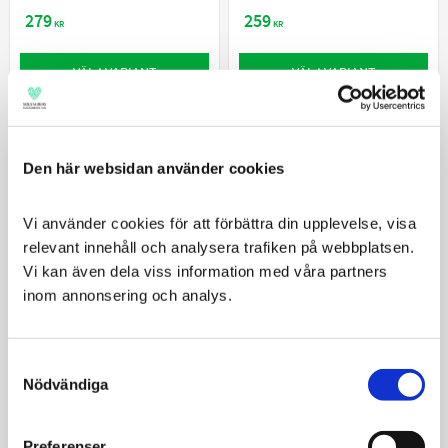
279
259
KR
KR
VÄLJ VARIANT
VÄLJ VARIANT
Den här websidan använder cookies
Vi använder cookies för att förbättra din upplevelse, visa 
relevant innehåll och analysera trafiken på webbplatsen. 
Vi kan även dela viss information med våra partners 
inom annonsering och analys.
Hill´s Prescription Diet i/d
Hill´s Prescription Diet i/d
Consent
Canine Sensitive Original
Canine Stress Mini
Nödvändiga
Selection
Hanterar
Mycket lättsmält foder för
magtarmproblem och
mag- och tarmsjukdomar
foderöverkänslighet
Preferenser