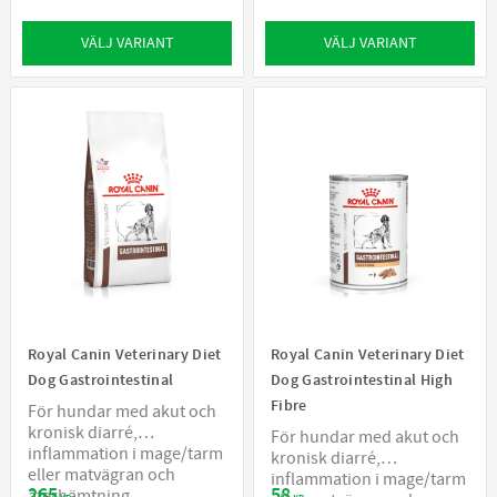
VÄLJ VARIANT
VÄLJ VARIANT
Royal Canin Veterinary Diet
Royal Canin Veterinary Diet
Dog Gastrointestinal
Dog Gastrointestinal High
Fibre
För hundar med akut och
kronisk diarré,
För hundar med akut och
inflammation i mage/tarm
kronisk diarré,
eller matvägran och
inflammation i mage/tarm
265
58
återhämtning