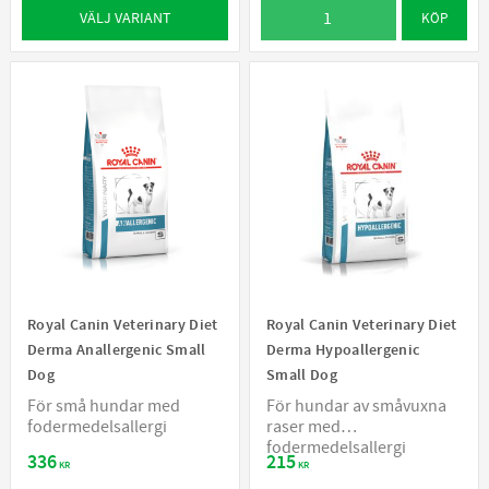
VÄLJ VARIANT
KÖP
Royal Canin Veterinary Diet
Royal Canin Veterinary Diet
Derma Anallergenic Small
Derma Hypoallergenic
Dog
Small Dog
För små hundar med
För hundar av småvuxna
fodermedelsallergi
raser med
fodermedelsallergi
336
215
KR
KR