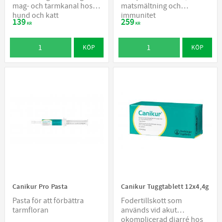
mag- och tarmkanal hos
matsmältning och
hund och katt
immunitet
139
259
KR
KR
KÖP
KÖP
Canikur Pro Pasta
Canikur Tuggtablett 12x4,4g
Pasta för att förbättra
Fodertillskott som
tarmfloran
används vid akut
okomplicerad diarré hos