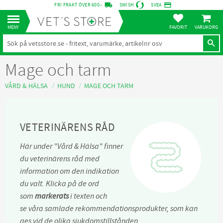
local_shipping
credit_card
FRI FRAKT ÖVER 600:-
SWISH
SVEA
KUNDVA
Meny
FAVORITER
Mage och tarm
VÅRD & HÄLSA
HUND
MAGE OCH TARM
VETERINÄRENS RÅD
Här under "Vård & Hälsa" finner
du veterinärens råd med
information om den indikation
du valt. Klicka på de ord
som
markerats
i texten och
se våra samlade rekommendationsprodukter, som kan
ges vid de olika sjukdomstillstånden.