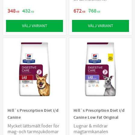
348
432
672
768
KR
KR
KR
KR
VÄLJ VARIANT
VÄLJ VARIANT
Hill´s Prescription Diet i/d
Hill´s Prescription Diet i/d
Canine
Canine Low Fat Original
Mycket lättsmält foder för
Lugnar & mildrar
mag- och tarmsjukdomar
magtarmkanalen