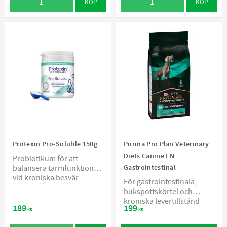
KÖP
KÖP
Protexin Pro-Soluble 150g
Purina Pro Plan Veterinary
Diets Canine EN
Probiotikum för att
Gastrointestinal
balansera tarmfunktionen
vid kroniska besvär
För gastrointestinala,
bukspottskörtel och
kroniska levertillstånd
189
199
KR
KR