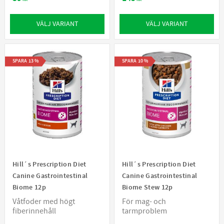
VÄLJ VARIANT
VÄLJ VARIANT
SPARA
13
%
SPARA
10
%
Hill´s Prescription Diet
Hill´s Prescription Diet
Canine Gastrointestinal
Canine Gastrointestinal
Biome 12p
Biome Stew 12p
Våtfoder med högt
För mag- och
fiberinnehåll
tarmproblem