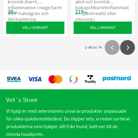
kronisk diarré,
akut och kronisk
inflammation i mage/tarm
bukspottkörtelinflammati
30
219
eller matvägran och
on (pankreatit) eller
KR
KR
återhämtning
störning i
fettomsättningen
VÄLJ VARIANT
VÄLJ VARIANT
1–
48
av
74
Vet´s Store
VI hjälp er med veterinärens urval av produkter anpassade
för olika sjukdomstillstånd. Du slipper leta, vi redan sorterat
produkterna som hjälper allt från hund, katt ner till de
minsta husdjuren.